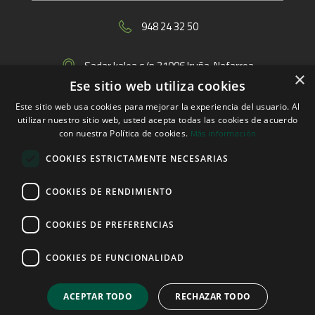
948 24 32 50
Sadar kalea s/n 31006 Iruña. Nafarroa.
×
Harremanetarako formularioa
Ese sitio web utiliza cookies
Este sitio web usa cookies para mejorar la experiencia del usuario. Al
info@pamplona.uned.es
utilizar nuestro sitio web, usted acepta todas las cookies de acuerdo
Más información
con nuestra Política de cookies.
COOKIES ESTRICTAMENTE NECESARIAS
Links
COOKIES DE RENDIMIENTO
COOKIES DE PREFERENCIAS
COOKIES DE FUNCIONALIDAD
© 2026 UNED Pamplona
Lege-oharra
Pribatutasun-politika
Cookieen politika
ACEPTAR TODO
RECHAZAR TODO
Erreklamazio kanala