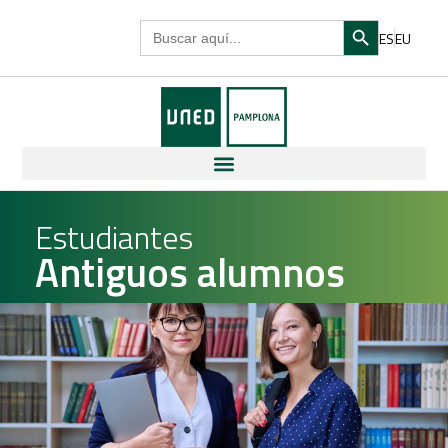
Search Butto
Search
ES
EU
for:
Estudiantes
Antiguos alumnos