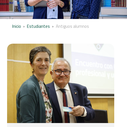
Inicio
›
Estudiantes
›
Antiguos alumnos