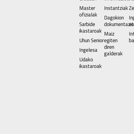
Master
Instantziak
Ze
ofizialak
Dagokion
In
Sarbide
dokumentazi
et
ikastaroak
Maiz
In
Uhun Senior
egiten
ba
diren
Ingelesa
galderak
Udako
ikastaroak