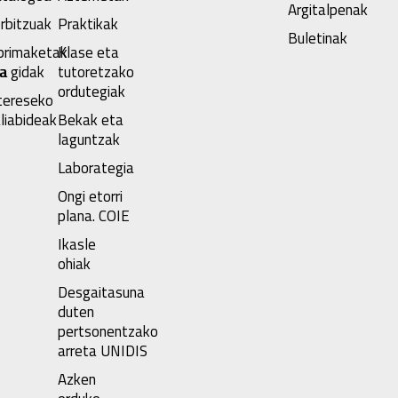
Argitalpenak
rbitzuak
Praktikak
Buletinak
primaketak
Klase eta
oa
a gidak
tutoretzako
ordutegiak
tereseko
liabideak
Bekak eta
laguntzak
Laborategia
Ongi etorri
plana. COIE
Ikasle
ohiak
Desgaitasuna
duten
pertsonentzako
arreta UNIDIS
Azken