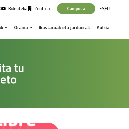
0
Bideoteka
Zentroa
Campusa
ES
EU
ak
Oraina
Ikastaroak eta jarduerak
Aulkia
eak
Open Irakasleak
Open Oraina
ta tu
leto