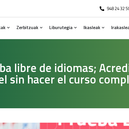
948 24 32 5
kak
Zerbitzuak
Liburutegia
Ikasleak
Irakasle
Open Ikastekak
Open Zerbitzuak
Open Liburutegia
Open Ikasl
ba libre de idiomas; Acredi
el sin hacer el curso comp