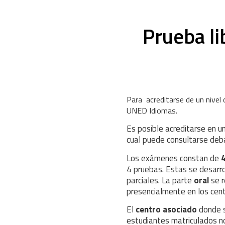
Prueba li
P
ara
acreditarse de un nivel
UNED Idiomas.
Es posible acreditarse en u
cual puede consultarse deb
Los exámenes constan de
4 pruebas. Estas se desarr
parciales. La parte
oral
se r
presencialmente en los cen
El
centro asociado
donde s
estudiantes matriculados no 