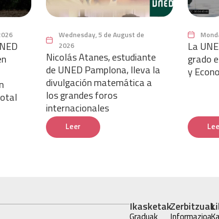
2026
Wednesday, 5 de August de
Monda
 UNED
La UNE
2026
Nicolás Atanes, estudiante
en
grado en
de UNED Pamplona, lleva la
y Econ
divulgación matemática a
n
los grandes foros
total
internacionales
Leer
Lee
Ikasketak
Zerbitzuak
L
Graduak
Informazioa
Ka