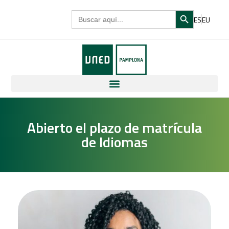
Search Butto
Search
ES
EU
for:
Abierto el plazo de matrícula
de Idiomas