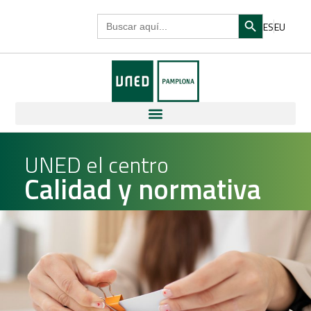
Search Butto
Search
ES
EU
for:
UNED el centro
Calidad y normativa