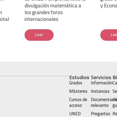
divulgación matemática a
y Econ
n
los grandes foros
total
internacionales
Leer
Lee
Estudios
Servicios
B
Grados
Información
Ca
Másteres
Instancias
Se
Cursos de
Documentació
Im
acceso
relevante
gu
UNED
Preguntas
Re