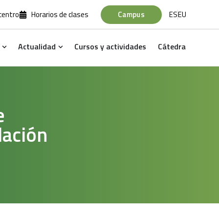
 centro
Horarios de clases
Campus
ES
EU
Actualidad
Cursos y actividades
Cátedra
ntes
Open Profesores
Open Actualidad
e
lación