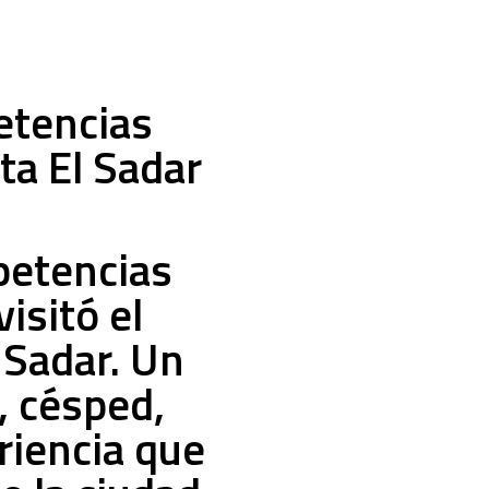
etencias
ta El Sadar
petencias
isitó el
 Sadar. Un
, césped,
riencia que