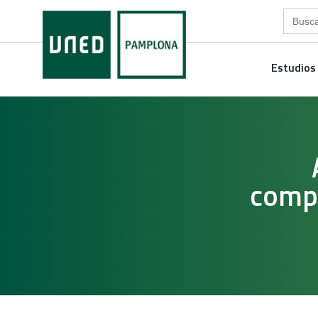
Search
for:
Estudios
compe