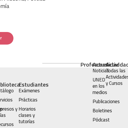
omía
r
Profesores
Actualidad
Activida
Noticias
Todas las
Actividade
UNED
y Cursos
iblioteca
Estudiantes
en los
tálogo
Exámenes
medios
rvicios
Prácticas
Publicaciones
n
presos y
Horarios
Boletines
ías
clases y
Pódcast
tutorías
cursos