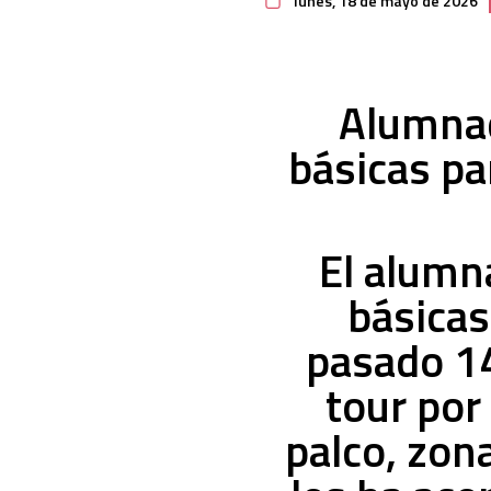
lunes, 18 de mayo de 2026
Alumnad
básicas pa
El alumn
básicas
pasado 14
tour por
palco, zon