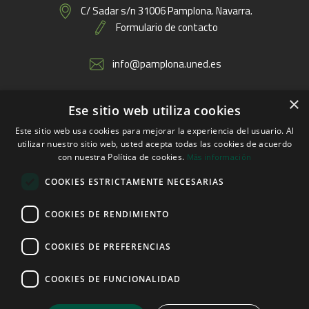
C/ Sadar s/n 31006 Pamplona. Navarra.
Formulario de contacto
info@pamplona.uned.es
×
Ese sitio web utiliza cookies
Enlaces
Este sitio web usa cookies para mejorar la experiencia del usuario. Al
utilizar nuestro sitio web, usted acepta todas las cookies de acuerdo
Más información
con nuestra Política de cookies.
COOKIES ESTRICTAMENTE NECESARIAS
COOKIES DE RENDIMIENTO
COOKIES DE PREFERENCIAS
COOKIES DE FUNCIONALIDAD
© 2026 UNED Pamplona