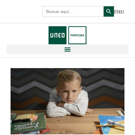
Search Butto
Search
ES
EU
for: