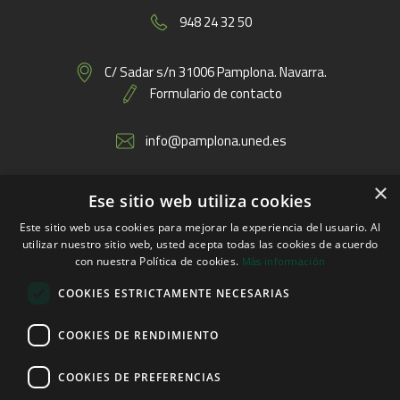
948 24 32 50
C/ Sadar s/n 31006 Pamplona. Navarra.
Formulario de contacto
info@pamplona.uned.es
×
Ese sitio web utiliza cookies
Enlaces
Este sitio web usa cookies para mejorar la experiencia del usuario. Al
utilizar nuestro sitio web, usted acepta todas las cookies de acuerdo
Más información
con nuestra Política de cookies.
COOKIES ESTRICTAMENTE NECESARIAS
COOKIES DE RENDIMIENTO
COOKIES DE PREFERENCIAS