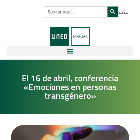
Search Butto
Search
ES
EU
for:
El 16 de abril, conferencia
«Emociones en personas
transgénero»