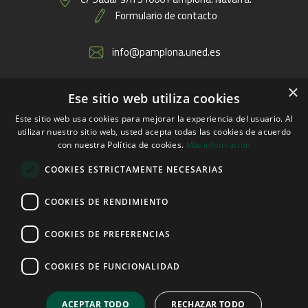
Formulario de contacto
info@pamplona.uned.es
×
Ese sitio web utiliza cookies
Enlaces
Este sitio web usa cookies para mejorar la experiencia del usuario. Al
utilizar nuestro sitio web, usted acepta todas las cookies de acuerdo
Más información
con nuestra Política de cookies.
COOKIES ESTRICTAMENTE NECESARIAS
COOKIES DE RENDIMIENTO
COOKIES DE PREFERENCIAS
COOKIES DE FUNCIONALIDAD
© 2026 UNED Pamplona
Aviso legal
Política de privacidad
Política de cookies
ACEPTAR TODO
RECHAZAR TODO