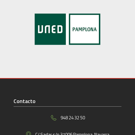
Contacto
948 24 32 50
C/ Sadar s/n 31006 Pamplona. Navarra.