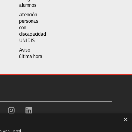
alumnos
Atención
personas
con
discapacidad
UNIDIS
Aviso
última hora
×
io web, usted