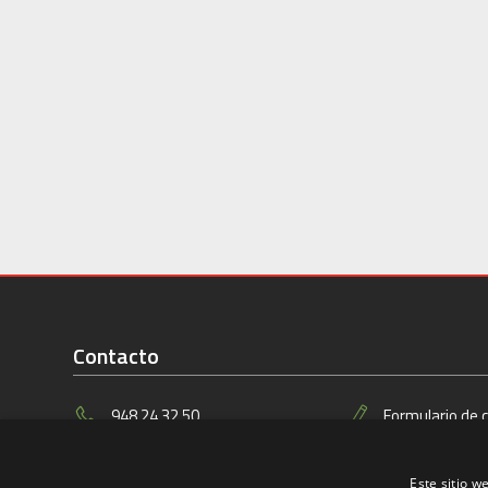
Contacto
948 24 32 50
Formulario de 
C/ Sadar s/n 31006
info@pamplon
Este sitio w