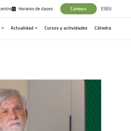
 centro
Horarios de clases
Campus
ES
EU
Actualidad
Cursos y actividades
Cátedra
ntes
Open Profesores
Open Actualidad