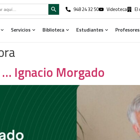
Search Button
948 24 32 50
Videoteca
El
Servicios
Biblioteca
Estudiantes
Profesores
Open Estudios
Open Servicios
Open Biblioteca
Open Estudia
ora
a … Ignacio Morgado