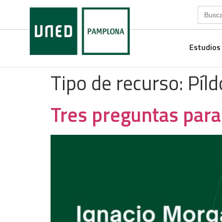
Search
for:
Estudios
Tipo de recurso:
Píld
Tres preguntas par