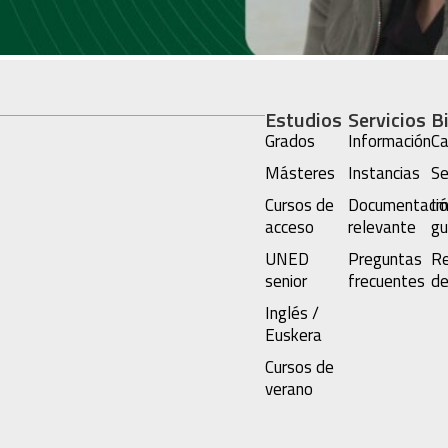
Estudios
Servicios
B
Grados
Información
Ca
Másteres
Instancias
Se
Cursos de
Documentació
Im
acceso
relevante
gu
UNED
Preguntas
Re
senior
frecuentes
de
Inglés /
Euskera
Cursos de
verano